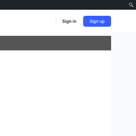
Sign in
Sign up