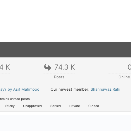
4 K
74.3 K
s
Posts
Online
 Say? by Asif Mahmood
Our newest member:
Shahnawaz Rahi
tains unread posts
Sticky
Unapproved
Solved
Private
Closed