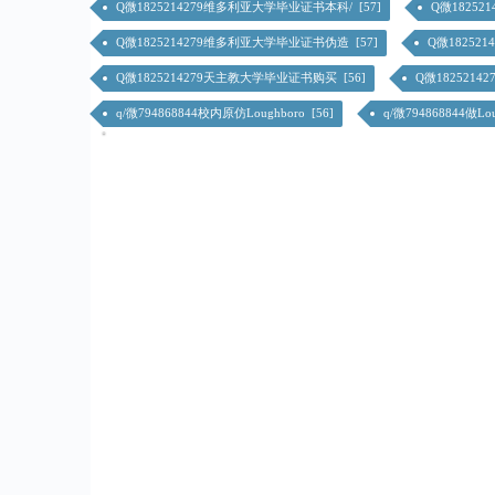
Q微1825214279维多利亚大学毕业证书本科/ [57]
Q微18252
Q微1825214279维多利亚大学毕业证书伪造 [57]
Q微18252
Q微1825214279天主教大学毕业证书购买 [56]
Q微182521
q/微794868844校内原仿Loughboro [56]
q/微794868844做Lou