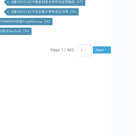
Q微1825214279维多利亚大学毕业证书购买 [57]
Q微1825214279天主教大学毕业证办理 [56]
794868844伪造Loughboroug [56]
原仿Sheffield [56]
Page 1 / 463
Next